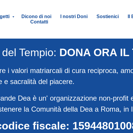
getti
Dicono di noi
I nostri Doni
Sostienici
Il
Contatti
a del Tempio:
DONA ORA IL 
re i valori matriarcali di cura reciproca, a
 e sacralità del piacere.
rande Dea è un' organizzazione non-profit 
stenere la Comunità della Dea a Roma, in I
codice fiscale: 1594480100