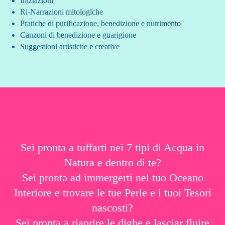
Iniziazioni
Ri-Narrazioni mitologiche
Pratiche di purificazione, benedizione e nutrimento
Canzoni di benedizione e guarigione
Suggestioni artistiche e creative
Sei prontǝ a tuffarti nei 7 tipi di Acqua in
Natura e dentro di te?
Sei prontǝ ad immergerti nel tuo Oceano
Interiore e trovare le tue Perle e i tuoi Tesori
nascosti?
Sei pronta a riaprire le dighe e lasciar fluire